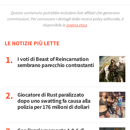
Questo contenuto potrebbe includere link affiliati che generano
commissioni.
Per conoscere i dettagli della nostra policy editoriale, è
disponibile la
pagina etica
.
LE NOTIZIE PIÙ LETTE
I voti di Beast of Reincarnation
sembrano parecchio contrastanti
Giocatore di Rust paralizzato
dopo uno swatting fa causa alla
polizia per 176 milioni di dollari