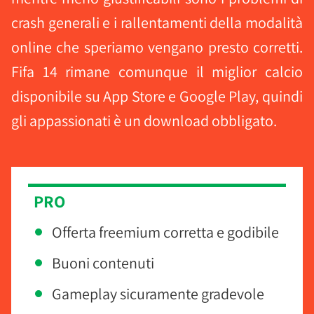
crash generali e i rallentamenti della modalità
online che speriamo vengano presto corretti.
Fifa 14 rimane comunque il miglior calcio
disponibile su App Store e Google Play, quindi
gli appassionati è un download obbligato.
PRO
Offerta freemium corretta e godibile
Buoni contenuti
Gameplay sicuramente gradevole