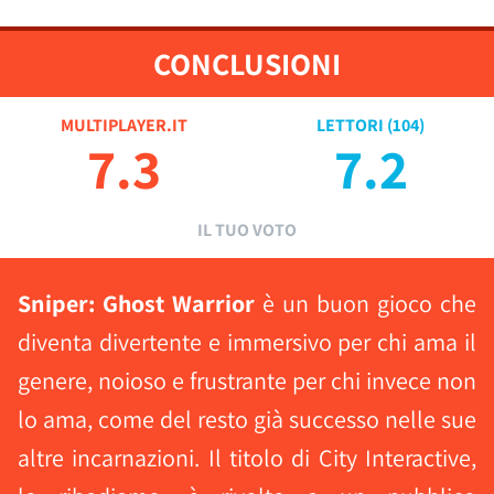
CONCLUSIONI
MULTIPLAYER.IT
LETTORI (
104
)
7.3
7.2
IL TUO VOTO
Sniper: Ghost Warrior
è un buon gioco che
diventa divertente e immersivo per chi ama il
genere, noioso e frustrante per chi invece non
lo ama, come del resto già successo nelle sue
altre incarnazioni. Il titolo di City Interactive,