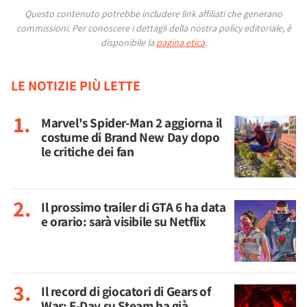
Questo contenuto potrebbe includere link affiliati che generano
commissioni.
Per conoscere i dettagli della nostra policy editoriale, è
disponibile la
pagina etica
.
LE NOTIZIE PIÙ LETTE
Marvel's Spider-Man 2 aggiorna il
costume di Brand New Day dopo
le critiche dei fan
Il prossimo trailer di GTA 6 ha data
e orario: sarà visibile su Netflix
Il record di giocatori di Gears of
War: E-Day su Steam ha già