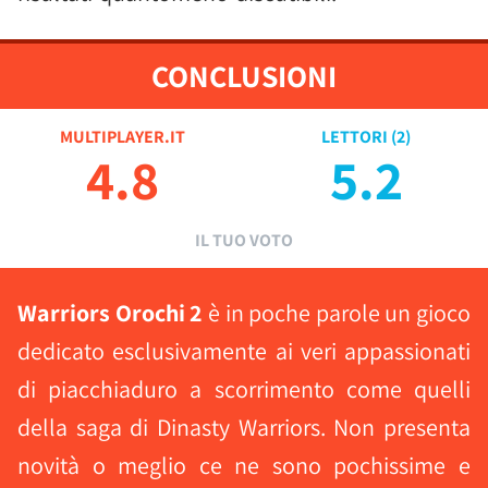
CONCLUSIONI
MULTIPLAYER.IT
LETTORI (
2
)
4.8
5.2
IL TUO VOTO
Warriors Orochi 2
è in poche parole un gioco
dedicato esclusivamente ai veri appassionati
di piacchiaduro a scorrimento come quelli
della saga di Dinasty Warriors. Non presenta
novità o meglio ce ne sono pochissime e