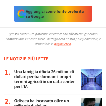
Aggiungici come fonte preferita
su Google
Questo contenuto potrebbe includere link affiliati che generano
commissioni.
Per conoscere i dettagli della nostra policy editoriale, è
disponibile la
pagina etica
.
LE NOTIZIE PIÙ LETTE
Una famiglia rifiuta 26 milioni di
dollari per trasformare i propri
terreni agricoli in un data center
per l'IA
Odissea ha incassato oltre un
miliardo di dollari