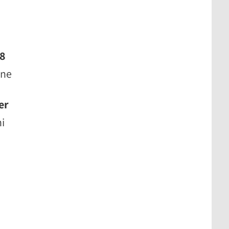
 8
ine
er
ni