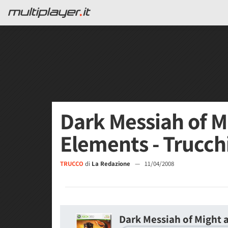
Dark Messiah of M
Elements - Trucch
TRUCCO
di
La Redazione
—
11/04/2008
Dark Messiah of Might 