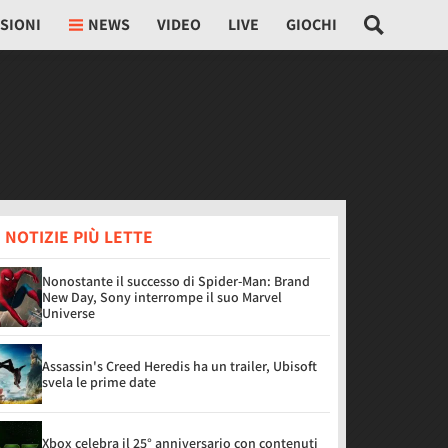
SIONI
NEWS
VIDEO
LIVE
GIOCHI
 NOTIZIE PIÙ LETTE
Nonostante il successo di Spider-Man: Brand
New Day, Sony interrompe il suo Marvel
Universe
Assassin's Creed Heredis ha un trailer, Ubisoft
svela le prime date
Xbox celebra il 25° anniversario con contenuti