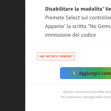
Disabilitare la modalita' V
Premete Select sul controller 
Apparira' la scritta "No Gem
immissione del codice
HAI NOTATO ERRORI?
Aggiungici come
Questo contenuto potrebbe includ
Per conoscere i dettagli della nostra