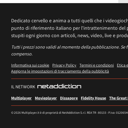
Dedicato cervello e anima a tutti quelli che i videogiochi
punto di riferimento italiano per l'intrattenimento del 
stupiti ogni giorno con articoli, news, video, live e prod
Tutti i prezzi sono validi al momento della pubblicazione. Se 
compenso.
Informativa sui cookie
Privacy Policy
Termini e condizioni
Etica 
Aggiorna le impostazioni di tracciamento della pubblicità
IL NETWORK
Multiplayer
Movieplayer
Dissapore
Fidelity House
The Great
© 2026 Multiplayer.it è di proprietà di NetAddiction S.r.l. REA TR - 80133 - P.iva: 012065