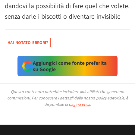
dandovi la possibilità di fare quel che volete,
senza darle i biscotti o diventare invisibile
HAI NOTATO ERRORI?
Aggiungici come fonte preferita
su Google
Questo contenuto potrebbe includere link affiliati che generano
commissioni.
Per conoscere i dettagli della nostra policy editoriale, è
disponibile la
pagina etica
.