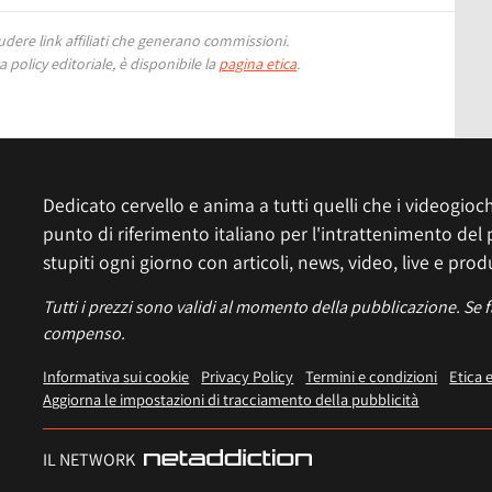
ere link affiliati che generano commissioni.
 policy editoriale, è disponibile la
pagina etica
.
Dedicato cervello e anima a tutti quelli che i videogiochi
punto di riferimento italiano per l'intrattenimento del 
stupiti ogni giorno con articoli, news, video, live e prod
Tutti i prezzi sono validi al momento della pubblicazione. Se 
compenso.
Informativa sui cookie
Privacy Policy
Termini e condizioni
Etica 
Aggiorna le impostazioni di tracciamento della pubblicità
IL NETWORK