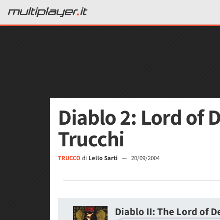
Diablo 2: Lord of 
Trucchi
TRUCCO
di
Lello Sarti
—
20/09/2004
Diablo II: The Lord of 