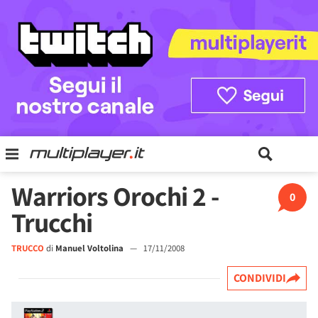
Warriors Orochi 2 -
0
Trucchi
TRUCCO
di
Manuel Voltolina
—
17/11/2008
CONDIVIDI