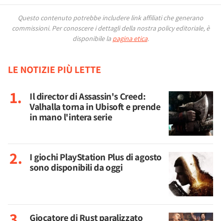
Questo contenuto potrebbe includere link affiliati che generano
commissioni.
Per conoscere i dettagli della nostra policy editoriale, è
disponibile la
pagina etica
.
LE NOTIZIE PIÙ LETTE
Il director di Assassin's Creed:
Valhalla torna in Ubisoft e prende
in mano l'intera serie
I giochi PlayStation Plus di agosto
sono disponibili da oggi
Giocatore di Rust paralizzato