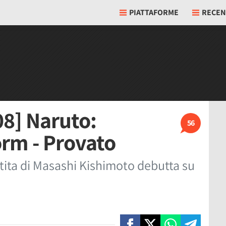
PIATTAFORME
RECEN
08] Naruto:
56
orm - Provato
atita di Masashi Kishimoto debutta su