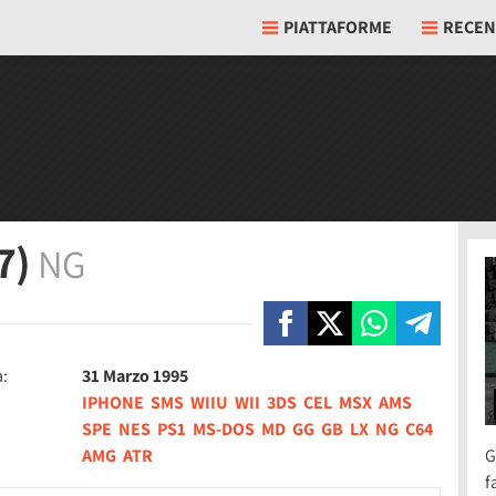
PIATTAFORME
RECEN
7)
NG
a:
31 Marzo 1995
IPHONE
SMS
WIIU
WII
3DS
CEL
MSX
AMS
SPE
NES
PS1
MS-DOS
MD
GG
GB
LX
NG
C64
AMG
ATR
G
f