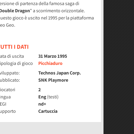
ersione di partenza della famosa saga di
Double Dragon
" a scorrimento orizzontale.
uesto gioco è uscito nel 1995 per la piattaforma
eo Geo.
UTTI I DATI
ata di uscita
31 Marzo 1995
ipologia di gioco
Picchiaduro
viluppato:
Technos Japan Corp.
ubblicato:
SNK Playmore
iocatori
2
ingua
Eng
(testi)
EGI
nd+
upporto
Cartuccia