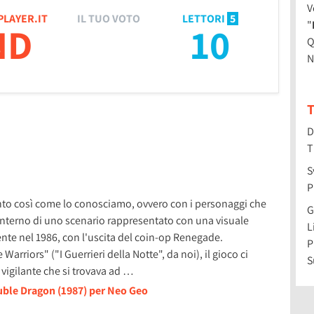
V
PLAYER.IT
IL TUO VOTO
LETTORI
5
"
ND
10
Q
N
T
D
T
S
P
ento così come lo conosciamo, ovvero con i personaggi che
G
interno di uno scenario rappresentato con una visuale
L
mente nel 1986, con l'uscita del coin-op Renegade.
P
arriors" ("I Guerrieri della Notte", da noi), il gioco ci
S
 vigilante che si trovava ad …
uble Dragon (1987) per Neo Geo