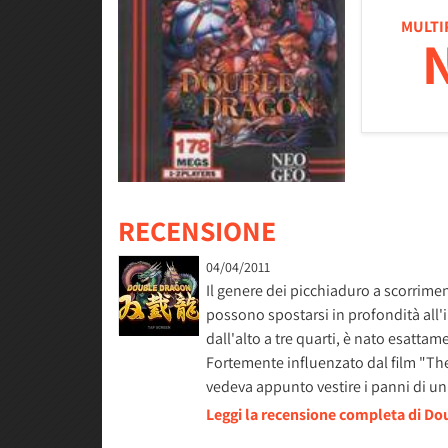
MULTI
RECENSIONE
04/04/2011
Il genere dei picchiaduro a scorrim
possono spostarsi in profondità all'
dall'alto a tre quarti, è nato esatta
Fortemente influenzato dal film "The W
vedeva appunto vestire i panni di un
Leggi la recensione completa di Do