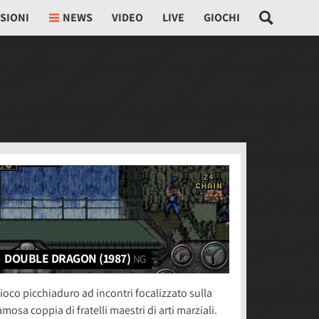
SIONI
NEWS
VIDEO
LIVE
GIOCHI
DOUBLE DRAGON (1987)
NG
ioco picchiaduro ad incontri focalizzato sulla
amosa coppia di fratelli maestri di arti marziali.