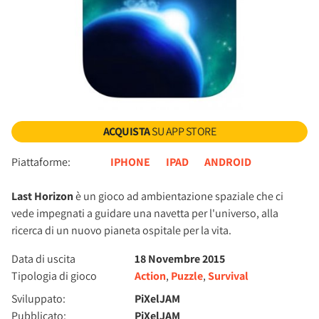
ACQUISTA
SU APP STORE
Piattaforme:
IPHONE
IPAD
ANDROID
Last Horizon
è un gioco ad ambientazione spaziale che ci
vede impegnati a guidare una navetta per l'universo, alla
ricerca di un nuovo pianeta ospitale per la vita.
Data di uscita
18 Novembre 2015
Tipologia di gioco
Action
,
Puzzle
,
Survival
Sviluppato:
PiXelJAM
Pubblicato:
PiXelJAM