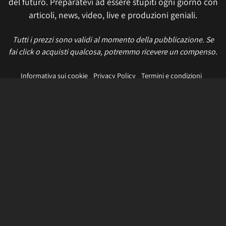
del futuro. Preparatevi ad essere stupiti ogni giorno con
articoli, news, video, live e produzioni geniali.
Tutti i prezzi sono validi al momento della pubblicazione. Se
fai click o acquisti qualcosa, potremmo ricevere un compenso.
Informativa sui cookie
Privacy Policy
Termini e condizioni
Etica e trasparenza
Contatti
Lavora con noi
Aggiorna le impostazioni di tracciamento della pubblicità
IL NETWORK
Multiplayer
Movieplayer
Dissapore
Fidelity House
The Great Pizza
Multiplayer Edizioni
© 2026 Multiplayer.it è di proprietà di NetAddiction S.r.l. REA TR - 80133 - P.iva:
01206540559 – Sede Legale: Piazza Europa, 19 - 05100 Terni (TR) Italy