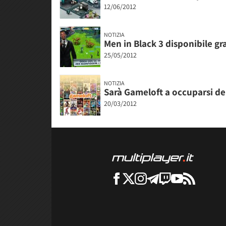
12/06/2012
NOTIZIA
Men in Black 3 disponibile gr
25/05/2012
NOTIZIA
Sarà Gameloft a occuparsi del
20/03/2012