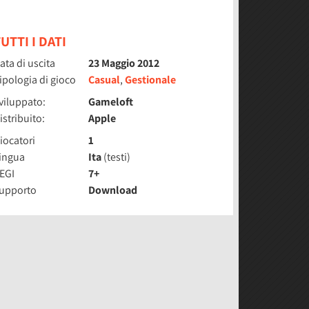
UTTI I DATI
ata di uscita
23 Maggio 2012
ipologia di gioco
Casual
,
Gestionale
viluppato:
Gameloft
istribuito:
Apple
iocatori
1
ingua
Ita
(testi)
EGI
7+
upporto
Download