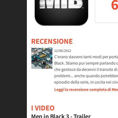
6
RECENSIONE
12/06/2012
C'erano davvero tanti modi per porta
Black. Stiamo pur sempre parlando di
che gestisce da decenni il transito d
problemi... anche quando potrebbero 
episodio della serie, in uscita nei ci
Leggi la recensione completa di Men
I VIDEO
Men in Black 3 - Trailer