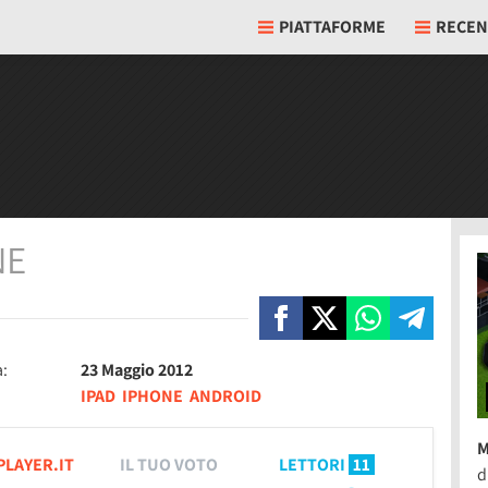
PIATTAFORME
RECEN
NE
a:
23 Maggio 2012
IPAD
IPHONE
ANDROID
M
PLAYER.IT
IL TUO VOTO
LETTORI
11
d