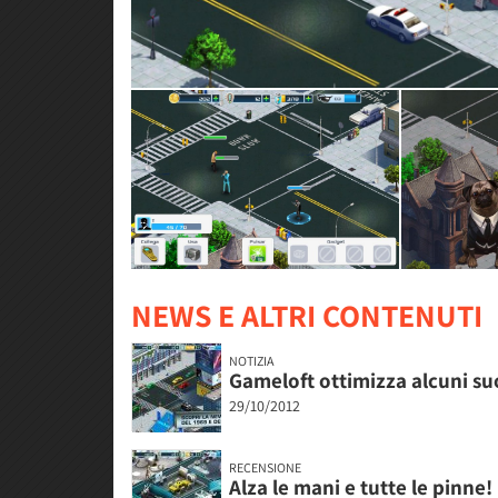
NEWS E ALTRI CONTENUTI
NOTIZIA
Gameloft ottimizza alcuni suo
29/10/2012
RECENSIONE
Alza le mani e tutte le pinne!