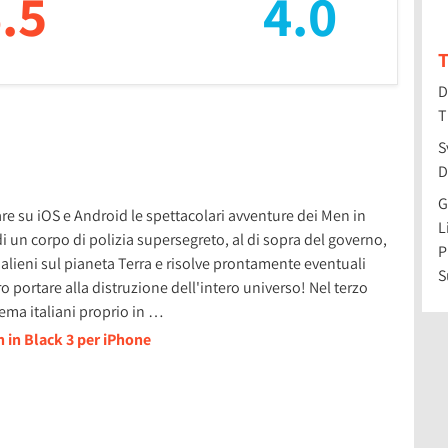
.5
4.0
T
D
T
S
D
G
re su iOS e Android le spettacolari avventure dei Men in
L
 un corpo di polizia supersegreto, al di sopra del governo,
P
i alieni sul pianeta Terra e risolve prontamente eventuali
S
portare alla distruzione dell'intero universo! Nel terzo
nema italiani proprio in …
 in Black 3 per iPhone