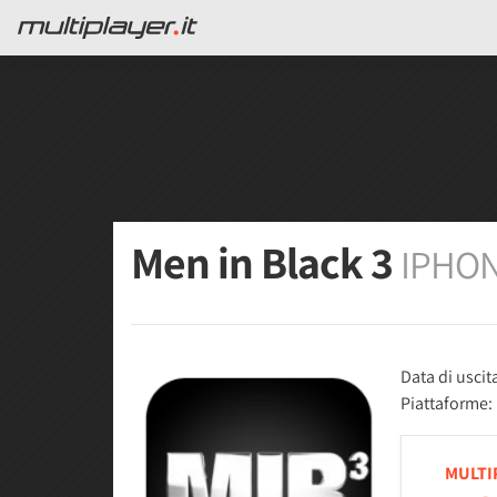
Men in Black 3
IPHO
Data di uscit
Piattaforme:
MULTI