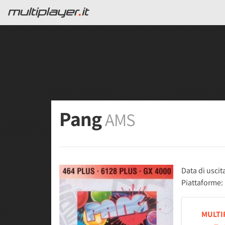
Pang
AMS
Data di uscit
Piattaforme:
MULTI