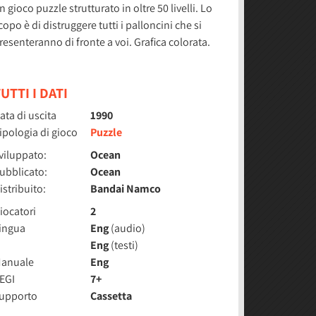
n gioco puzzle strutturato in oltre 50 livelli. Lo
copo è di distruggere tutti i palloncini che si
resenteranno di fronte a voi. Grafica colorata.
UTTI I DATI
ata di uscita
1990
ipologia di gioco
Puzzle
viluppato:
Ocean
ubblicato:
Ocean
istribuito:
Bandai Namco
iocatori
2
ingua
Eng
(audio)
Eng
(testi)
anuale
Eng
EGI
7+
upporto
Cassetta