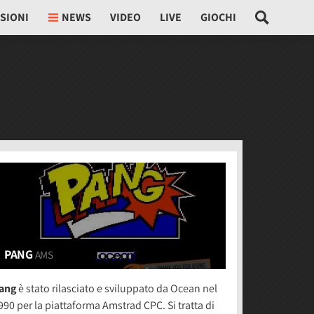
SIONI
NEWS
VIDEO
LIVE
GIOCHI
PANG
AMS
ang
è stato rilasciato e sviluppato da Ocean nel
990 per la piattaforma Amstrad CPC. Si tratta di