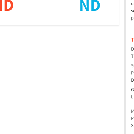
ND
ND
u
s
p
T
D
T
S
P
D
G
L
M
P
S