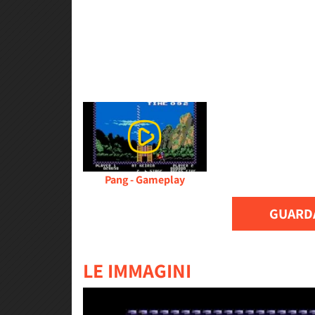
Pang - Gameplay
GUARDA
LE IMMAGINI