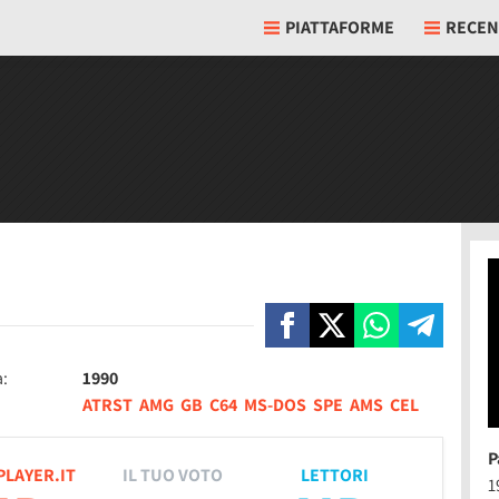
PIATTAFORME
RECEN
a:
1990
ATRST
AMG
GB
C64
MS-DOS
SPE
AMS
CEL
P
PLAYER.IT
IL TUO VOTO
LETTORI
1