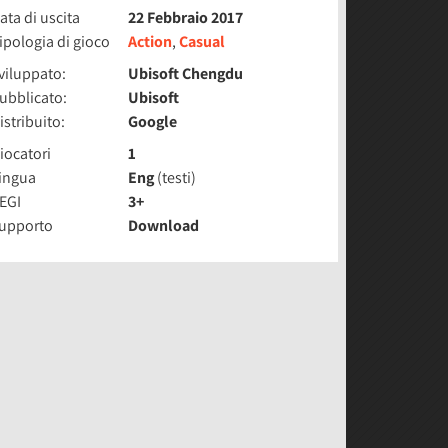
ata di uscita
22 Febbraio 2017
ipologia di gioco
Action
,
Casual
viluppato:
Ubisoft Chengdu
ubblicato:
Ubisoft
istribuito:
Google
iocatori
1
ingua
Eng
(testi)
EGI
3+
upporto
Download