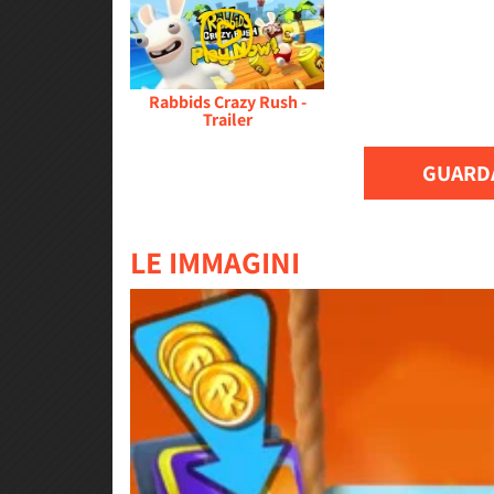
Rabbids Crazy Rush -
Trailer
GUARDA
LE IMMAGINI