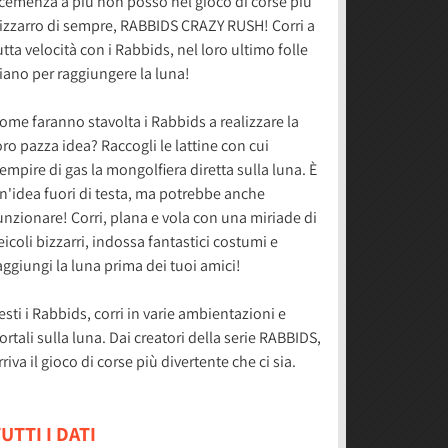
cemenza a più non posso nel gioco di corse più
izzarro di sempre, RABBIDS CRAZY RUSH! Corri a
utta velocità con i Rabbids, nel loro ultimo folle
iano per raggiungere la luna!
ome faranno stavolta i Rabbids a realizzare la
oro pazza idea? Raccogli le lattine con cui
iempire di gas la mongolfiera diretta sulla luna. È
n'idea fuori di testa, ma potrebbe anche
unzionare! Corri, plana e vola con una miriade di
eicoli bizzarri, indossa fantastici costumi e
aggiungi la luna prima dei tuoi amici!
esti i Rabbids, corri in varie ambientazioni e
ortali sulla luna. Dai creatori della serie RABBIDS,
rriva il gioco di corse più divertente che ci sia.
UTTI I DATI