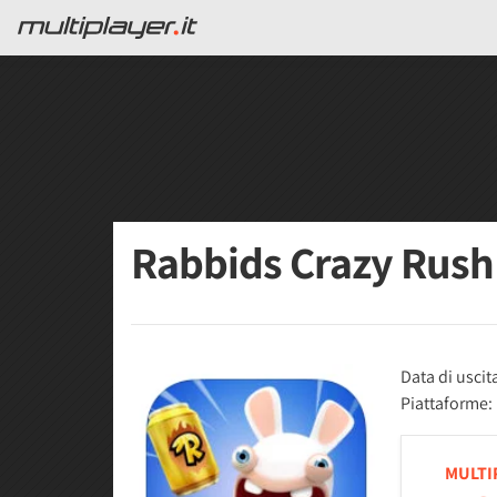
Rabbids Crazy Rus
Data di uscit
Piattaforme:
MULTI