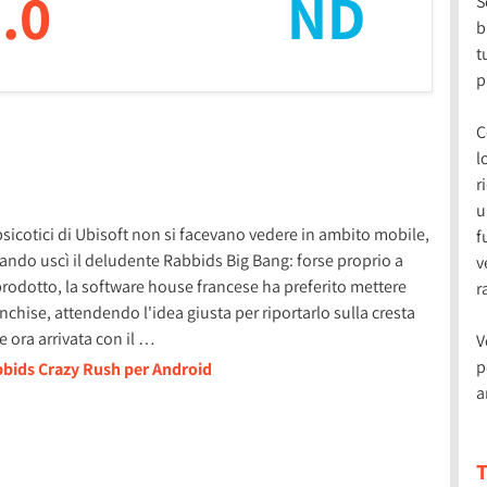
.0
ND
S
b
t
p
C
l
r
u
 psicotici di Ubisoft non si facevano vedere in ambito mobile,
f
ndo uscì il deludente Rabbids Big Bang: forse proprio a
v
 prodotto, la software house francese ha preferito mettere
r
hise, attendendo l'idea giusta per riportarlo sulla cresta
 ora arrivata con il …
V
p
bbids Crazy Rush per Android
a
T