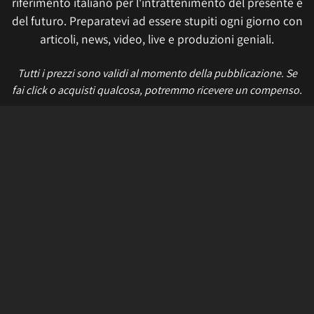
riferimento italiano per l'intrattenimento del presente e
del futuro. Preparatevi ad essere stupiti ogni giorno con
articoli, news, video, live e produzioni geniali.
Tutti i prezzi sono validi al momento della pubblicazione. Se
fai click o acquisti qualcosa, potremmo ricevere un compenso.
Informativa sui cookie
Privacy Policy
Termini e condizioni
Etica e trasparenza
Contatti
Lavora con noi
Aggiorna le impostazioni di tracciamento della pubblicità
IL NETWORK
Multiplayer
Movieplayer
Dissapore
Fidelity House
The Great Pizza
Multiplayer Edizioni
© 2026 Multiplayer.it è di proprietà di NetAddiction S.r.l. REA TR - 80133 - P.iva:
01206540559 – Sede Legale: Piazza Europa, 19 - 05100 Terni (TR) Italy