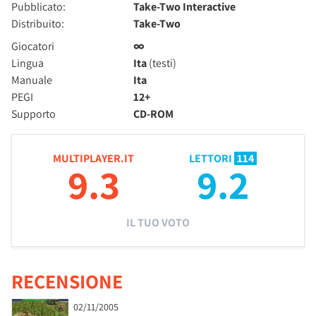
Pubblicato:
Take-Two Interactive
Distribuito:
Take-Two
Giocatori
∞
Lingua
Ita
(testi)
Manuale
Ita
PEGI
12+
Supporto
CD-ROM
MULTIPLAYER.IT
LETTORI
114
9.3
9.2
IL TUO VOTO
RECENSIONE
02/11/2005