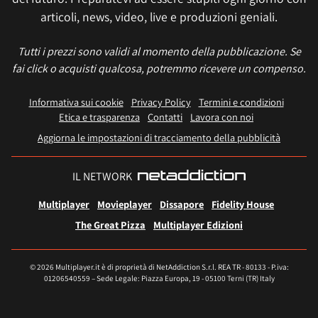
articoli, news, video, live e produzioni geniali.
Tutti i prezzi sono validi al momento della pubblicazione. Se
fai click o acquisti qualcosa, potremmo ricevere un compenso.
Informativa sui cookie
Privacy Policy
Termini e condizioni
Etica e trasparenza
Contatti
Lavora con noi
Aggiorna le impostazioni di tracciamento della pubblicità
IL NETWORK
Multiplayer
Movieplayer
Dissapore
Fidelity House
The Great Pizza
Multiplayer Edizioni
© 2026 Multiplayer.it è di proprietà di NetAddiction S.r.l. REA TR - 80133 - P.iva:
01206540559 – Sede Legale: Piazza Europa, 19 - 05100 Terni (TR) Italy