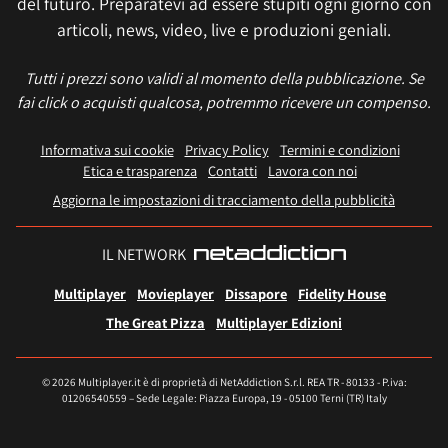
del futuro. Preparatevi ad essere stupiti ogni giorno con
articoli, news, video, live e produzioni geniali.
Tutti i prezzi sono validi al momento della pubblicazione. Se
fai click o acquisti qualcosa, potremmo ricevere un compenso.
Informativa sui cookie
Privacy Policy
Termini e condizioni
Etica e trasparenza
Contatti
Lavora con noi
Aggiorna le impostazioni di tracciamento della pubblicità
IL NETWORK
Multiplayer
Movieplayer
Dissapore
Fidelity House
The Great Pizza
Multiplayer Edizioni
© 2026 Multiplayer.it è di proprietà di NetAddiction S.r.l. REA TR - 80133 - P.iva:
01206540559 – Sede Legale: Piazza Europa, 19 - 05100 Terni (TR) Italy