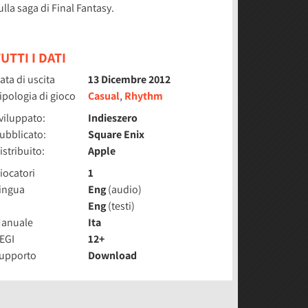
ulla saga di Final Fantasy.
UTTI I DATI
ata di uscita
13 Dicembre 2012
ipologia di gioco
Casual
,
Rhythm
viluppato:
Indieszero
ubblicato:
Square Enix
istribuito:
Apple
iocatori
1
ingua
Eng
(audio)
Eng
(testi)
anuale
Ita
EGI
12+
upporto
Download