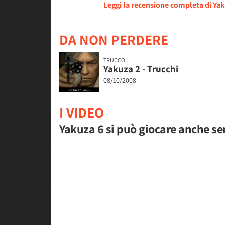
Leggi la recensione completa di Yak
DA NON PERDERE
TRUCCO
Yakuza 2 - Trucchi
08/10/2008
I VIDEO
Yakuza 6 si può giocare anche sen