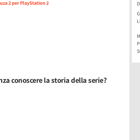
uza 2 per PlayStation 2
D
G
L
M
P
S
za conoscere la storia della serie?