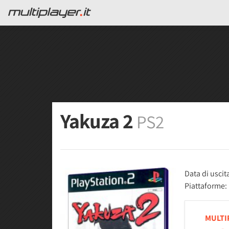
Yakuza 2
PS2
Data di uscit
Piattaforme:
MULTI