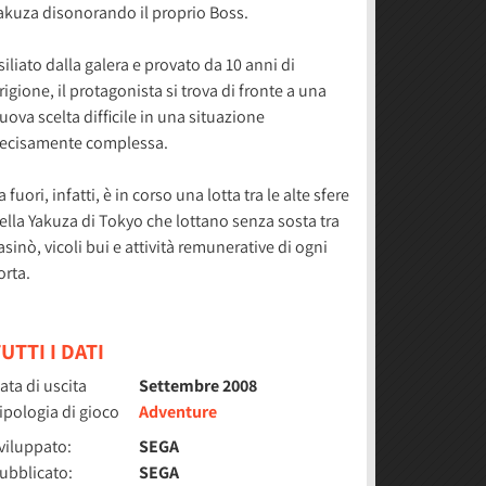
akuza disonorando il proprio Boss.
siliato dalla galera e provato da 10 anni di
rigione, il protagonista si trova di fronte a una
uova scelta difficile in una situazione
ecisamente complessa.
a fuori, infatti, è in corso una lotta tra le alte sfere
ella Yakuza di Tokyo che lottano senza sosta tra
asinò, vicoli bui e attività remunerative di ogni
orta.
UTTI I DATI
ata di uscita
Settembre 2008
ipologia di gioco
Adventure
viluppato:
SEGA
ubblicato:
SEGA