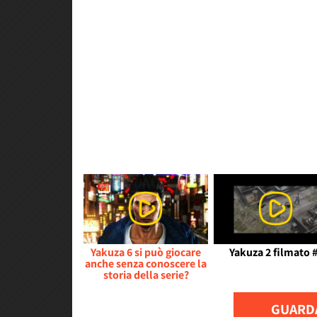
Yakuza 6 si può giocare
Yakuza 2 filmato 
anche senza conoscere la
storia della serie?
GUARDA