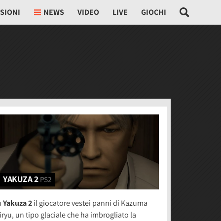
SIONI
NEWS
VIDEO
LIVE
GIOCHI
YAKUZA 2
PS2
n
Yakuza 2
il giocatore vestei panni di Kazuma
iryu, un tipo glaciale che ha imbrogliato la