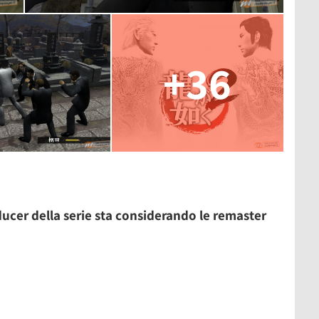
+36
ucer della serie sta considerando le remaster
U