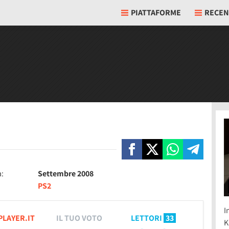
PIATTAFORME
RECEN
a:
Settembre 2008
PS2
I
PLAYER.IT
IL TUO VOTO
LETTORI
33
K