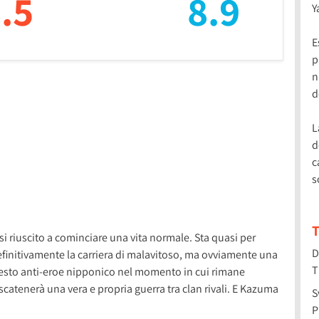
.5
8.9
Y
E
p
n
d
L
d
c
s
T
 riuscito a cominciare una vita normale. Sta quasi per
D
finitivamente la carriera di malavitoso, ma ovviamente una
T
questo anti-eroe nipponico nel momento in cui rimane
scatenerà una vera e propria guerra tra clan rivali. E Kazuma
S
P