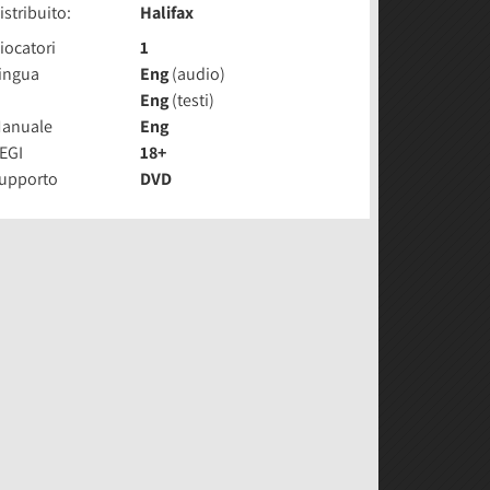
istribuito:
Halifax
iocatori
1
ingua
Eng
(audio)
Eng
(testi)
anuale
Eng
EGI
18+
upporto
DVD