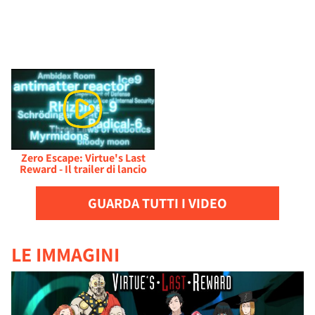
Zero Escape: Virtue's Last
Reward - Il trailer di lancio
GUARDA TUTTI I VIDEO
LE IMMAGINI