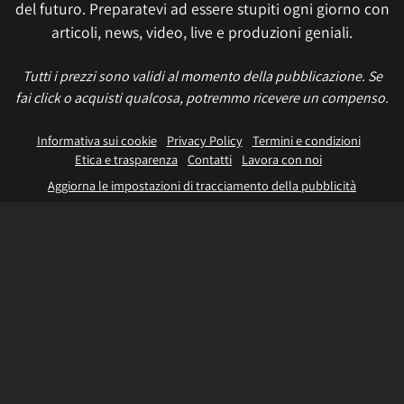
del futuro. Preparatevi ad essere stupiti ogni giorno con
articoli, news, video, live e produzioni geniali.
Tutti i prezzi sono validi al momento della pubblicazione. Se
fai click o acquisti qualcosa, potremmo ricevere un compenso.
Informativa sui cookie
Privacy Policy
Termini e condizioni
Etica e trasparenza
Contatti
Lavora con noi
Aggiorna le impostazioni di tracciamento della pubblicità
IL NETWORK
Multiplayer
Movieplayer
Dissapore
Fidelity House
The Great Pizza
Multiplayer Edizioni
© 2026 Multiplayer.it è di proprietà di NetAddiction S.r.l. REA TR - 80133 - P.iva:
01206540559 – Sede Legale: Piazza Europa, 19 - 05100 Terni (TR) Italy