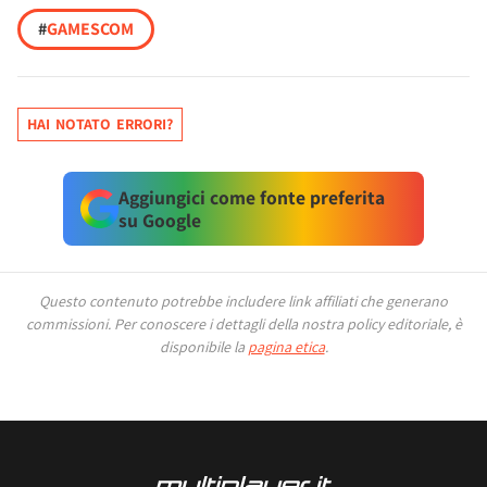
#
GAMESCOM
HAI NOTATO ERRORI?
Aggiungici come fonte preferita
su Google
Questo contenuto potrebbe includere link affiliati che generano
commissioni.
Per conoscere i dettagli della nostra policy editoriale, è
disponibile la
pagina etica
.