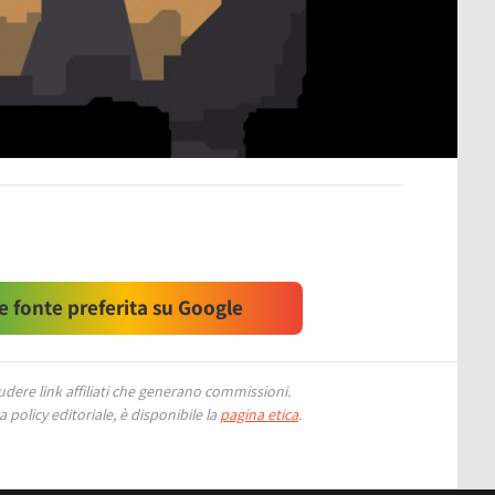
 fonte preferita su Google
ere link affiliati che generano commissioni.
 policy editoriale, è disponibile la
pagina etica
.