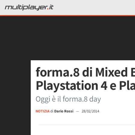
forma.8 di Mixed 
Playstation 4 e Pl
Oggi è il forma.8 day
NOTIZIA
di
Dario Rossi
—
28/02/2014