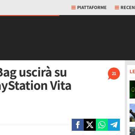
PIATTAFORME
RECEN
Bag uscirà su
LE
21
ayStation Vita