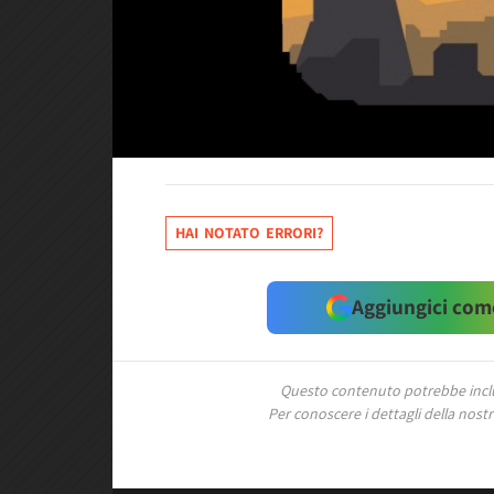
HAI NOTATO ERRORI?
Aggiungici come
Questo contenuto potrebbe includ
Per conoscere i dettagli della nostra