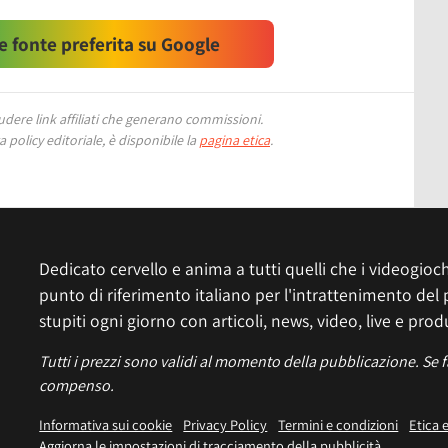
 fonte preferita su Google
ere link affiliati che generano commissioni.
 policy editoriale, è disponibile la
pagina etica
.
Dedicato cervello e anima a tutti quelli che i videogiochi
punto di riferimento italiano per l'intrattenimento del 
stupiti ogni giorno con articoli, news, video, live e prod
Tutti i prezzi sono validi al momento della pubblicazione. Se 
compenso.
Informativa sui cookie
Privacy Policy
Termini e condizioni
Etica 
Aggiorna le impostazioni di tracciamento della pubblicità