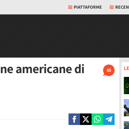
PIATTAFORME
RECEN
ine americane di
LE
65