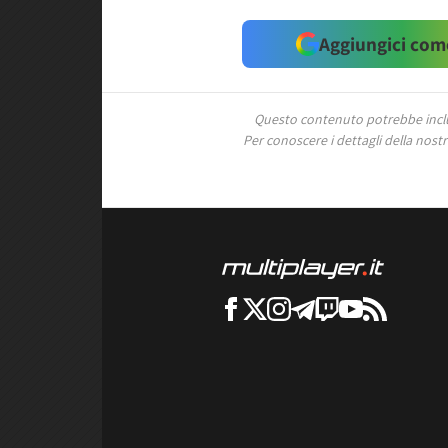
Aggiungici come
Questo contenuto potrebbe includ
Per conoscere i dettagli della nostra