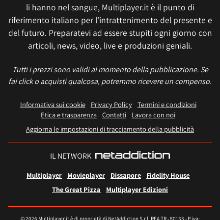
li hanno nel sangue, Multiplayer.it è il punto di
riferimento italiano per l'intrattenimento del presente e
del futuro. Preparatevi ad essere stupiti ogni giorno con
articoli, news, video, live e produzioni geniali.
Tutti i prezzi sono validi al momento della pubblicazione. Se
fai click o acquisti qualcosa, potremmo ricevere un compenso.
Informativa sui cookie
Privacy Policy
Termini e condizioni
Etica e trasparenza
Contatti
Lavora con noi
Aggiorna le impostazioni di tracciamento della pubblicità
IL NETWORK
Multiplayer
Movieplayer
Dissapore
Fidelity House
The Great Pizza
Multiplayer Edizioni
© 2026 Multiplayer.it è di proprietà di NetAddiction S.r.l. REA TR - 80133 - P.iva: