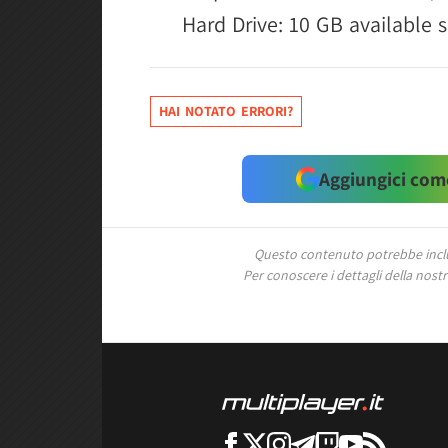
Hard Drive: 10 GB available 
HAI NOTATO ERRORI?
Aggiungici come
Questo contenuto potrebbe includ
Per conoscere i dettagli della nostra