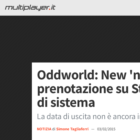
Oddworld: New 'n'
prenotazione su S
di sistema
La data di uscita non è ancora 
NOTIZIA
di
Simone Tagliaferri
—
03/02/2015