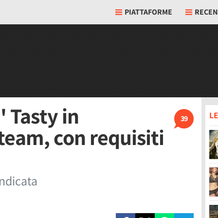
PIATTAFORME
RECEN
 Tasty in
LE
39
team, con requisiti
indicata