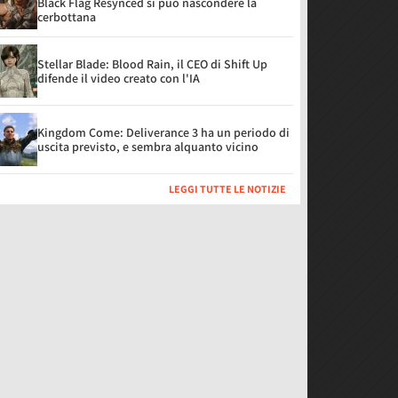
Black Flag Resynced si può nascondere la
cerbottana
Stellar Blade: Blood Rain, il CEO di Shift Up
difende il video creato con l'IA
Kingdom Come: Deliverance 3 ha un periodo di
uscita previsto, e sembra alquanto vicino
LEGGI TUTTE LE NOTIZIE