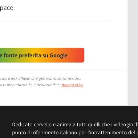
space
 fonte preferita su Google
ere link affiliati che generano commissioni.
 policy editoriale, è disponibile la
pagina etica
.
Dedicato cervello e anima a tutti quelli che i videogiochi
punto di riferimento italiano per l'intrattenimento del 