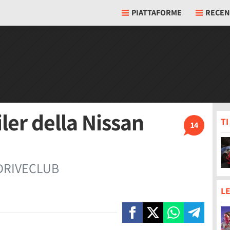
PIATTAFORME
RECEN
iler della Nissan
T
14
i DRIVECLUB
LE