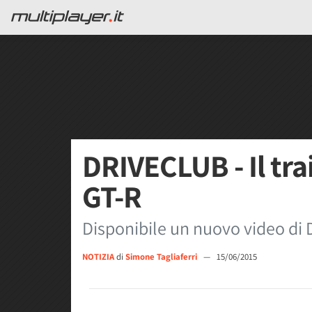
DRIVECLUB - Il tra
GT-R
Disponibile un nuovo video d
NOTIZIA
di
Simone Tagliaferri
—
15/06/2015