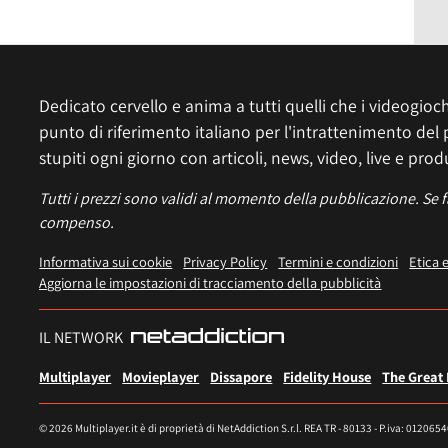
Dedicato cervello e anima a tutti quelli che i videogiochi
punto di riferimento italiano per l'intrattenimento del 
stupiti ogni giorno con articoli, news, video, live e prod
Tutti i prezzi sono validi al momento della pubblicazione. Se 
compenso.
Informativa sui cookie
Privacy Policy
Termini e condizioni
Etica 
Aggiorna le impostazioni di tracciamento della pubblicità
IL NETWORK
Multiplayer
Movieplayer
Dissapore
Fidelity House
The Great
© 2026 Multiplayer.it è di proprietà di NetAddiction S.r.l. REA TR - 80133 - P.iva: 012065