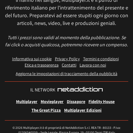
riferimento italiano per l'intrattenimento del presente e
del futuro. Preparatevi ad essere stupiti ogni giorno con
articoli, news, video, live e produzioni geniali.
Tutti i prezzi sono validi al momento della pubblicazione. Se
fai click o acquisti qualcosa, potremmo ricevere un compenso.
Informativa sui cookie
Privacy Policy
Termini e condizioni
Etica e trasparenza
Contatti
Lavora con noi
Aggiorna le impostazioni di tracciamento della pubblicità
IL NETWORK
Multiplayer
Movieplayer
Dissapore
Fidelity House
The Great Pizza
Multiplayer Edizioni
© 2026 Multiplayer.it è di proprietà di NetAddiction S.r.l. REA TR - 80133 - P.iva:
01206540559 – Sede Legale: Piazza Europa, 19 - 05100 Terni (TR) Italy