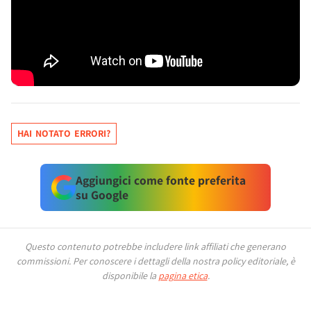
HAI NOTATO ERRORI?
Aggiungici come fonte preferita
su Google
Questo contenuto potrebbe includere link affiliati che generano
commissioni.
Per conoscere i dettagli della nostra policy editoriale, è
disponibile la
pagina etica
.