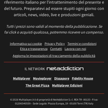
riferimento italiano per l'intrattenimento del presente e
del futuro. Preparatevi ad essere stupiti ogni giorno con
articoli, news, video, live e produzioni geniali.
Tutti i prezzi sono validi al momento della pubblicazione. Se
fai click o acquisti qualcosa, potremmo ricevere un compenso.
Informativa sui cookie
Privacy Policy
Termini e condizioni
Etica e trasparenza
Contatti
Lavora con noi
Aggiorna le impostazioni di tracciamento della pubblicità
IL NETWORK
Multiplayer
Movieplayer
Dissapore
Fidelity House
The Great Pizza
Multiplayer Edizioni
© 2026 Multiplayer.it è di proprietà di NetAddiction S.r.l. REA TR - 80133 - P.iva:
01206540559 – Sede Legale: Piazza Europa, 19 - 05100 Terni (TR) Italy