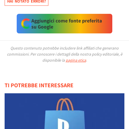
HAI NOTATO ERRORI?
Aggiungici come fonte preferita
su Google
Questo contenuto potrebbe includere link affiliati che generano
commissioni.
Per conoscere i dettagli della nostra policy editoriale, è
disponibile la
pagina etica
.
TI POTREBBE INTERESSARE