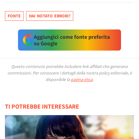
FONTE
HAI NOTATO ERRORI?
Aggiungici come fonte preferita
su Google
Questo contenuto potrebbe includere link affiliati che generano
commissioni.
Per conoscere i dettagli della nostra policy editoriale, è
disponibile la
pagina etica
.
TI POTREBBE INTERESSARE