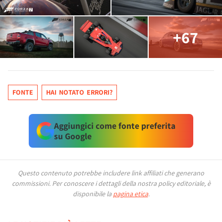
+67
FONTE
HAI NOTATO ERRORI?
Aggiungici come fonte preferita
su Google
Questo contenuto potrebbe includere link affiliati che generano
commissioni.
Per conoscere i dettagli della nostra policy editoriale, è
disponibile la
pagina etica
.