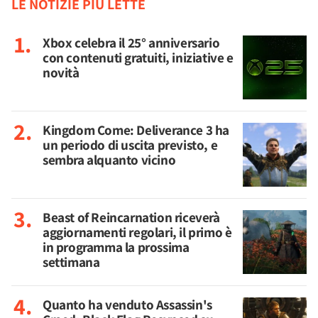
LE NOTIZIE PIÙ LETTE
Xbox celebra il 25° anniversario
con contenuti gratuiti, iniziative e
novità
Kingdom Come: Deliverance 3 ha
un periodo di uscita previsto, e
sembra alquanto vicino
Beast of Reincarnation riceverà
aggiornamenti regolari, il primo è
in programma la prossima
settimana
Quanto ha venduto Assassin's