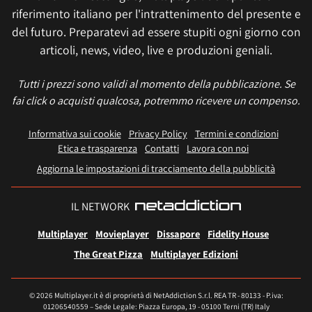
riferimento italiano per l'intrattenimento del presente e
del futuro. Preparatevi ad essere stupiti ogni giorno con
articoli, news, video, live e produzioni geniali.
Tutti i prezzi sono validi al momento della pubblicazione. Se
fai click o acquisti qualcosa, potremmo ricevere un compenso.
Informativa sui cookie
Privacy Policy
Termini e condizioni
Etica e trasparenza
Contatti
Lavora con noi
Aggiorna le impostazioni di tracciamento della pubblicità
IL NETWORK
Multiplayer
Movieplayer
Dissapore
Fidelity House
The Great Pizza
Multiplayer Edizioni
© 2026 Multiplayer.it è di proprietà di NetAddiction S.r.l. REA TR - 80133 - P.iva:
01206540559 – Sede Legale: Piazza Europa, 19 - 05100 Terni (TR) Italy