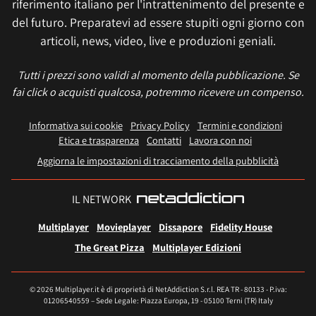
riferimento italiano per l'intrattenimento del presente e
del futuro. Preparatevi ad essere stupiti ogni giorno con
articoli, news, video, live e produzioni geniali.
Tutti i prezzi sono validi al momento della pubblicazione. Se
fai click o acquisti qualcosa, potremmo ricevere un compenso.
Informativa sui cookie
Privacy Policy
Termini e condizioni
Etica e trasparenza
Contatti
Lavora con noi
Aggiorna le impostazioni di tracciamento della pubblicità
IL NETWORK
Multiplayer
Movieplayer
Dissapore
Fidelity House
The Great Pizza
Multiplayer Edizioni
© 2026 Multiplayer.it è di proprietà di NetAddiction S.r.l. REA TR - 80133 - P.iva:
01206540559 – Sede Legale: Piazza Europa, 19 - 05100 Terni (TR) Italy