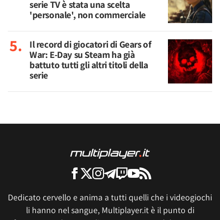
serie TV è stata una scelta
'personale', non commerciale
Il record di giocatori di Gears of
War: E-Day su Steam ha già
battuto tutti gli altri titoli della
serie
Dedicato cervello e anima a tutti quelli che i videogiochi
li hanno nel sangue, Multiplayer.it è il punto di