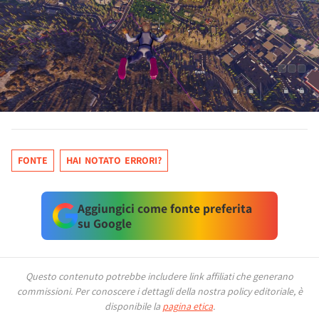
FONTE
HAI NOTATO ERRORI?
Aggiungici come fonte preferita
su Google
Questo contenuto potrebbe includere link affiliati che generano
commissioni.
Per conoscere i dettagli della nostra policy editoriale, è
disponibile la
pagina etica
.