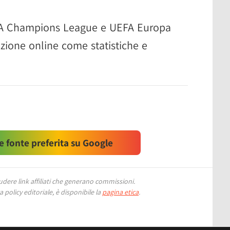
EFA Champions League e UEFA Europa
zione online come statistiche e
 fonte preferita su Google
ere link affiliati che generano commissioni.
 policy editoriale, è disponibile la
pagina etica
.