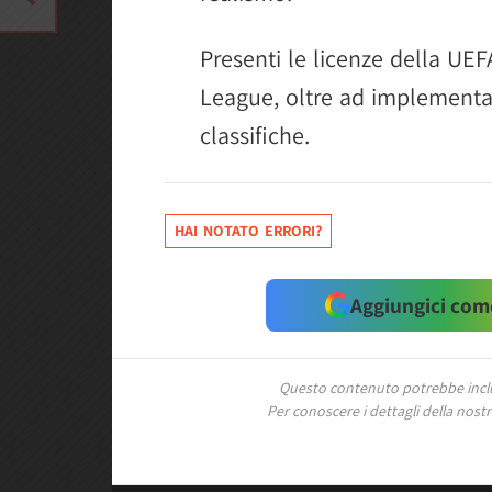
Presenti le licenze della U
League, oltre ad implementa
classifiche.
HAI NOTATO ERRORI?
Aggiungici come
Questo contenuto potrebbe includ
Per conoscere i dettagli della nostra