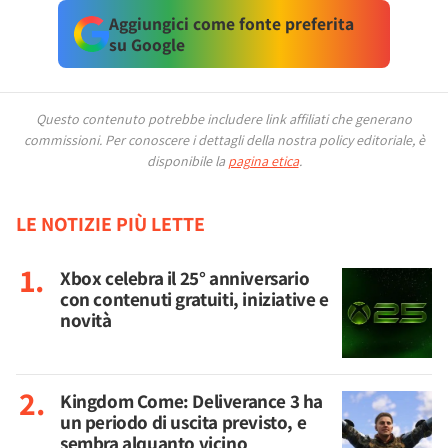
Aggiungici come fonte preferita
su Google
Questo contenuto potrebbe includere link affiliati che generano
commissioni.
Per conoscere i dettagli della nostra policy editoriale, è
disponibile la
pagina etica
.
LE NOTIZIE PIÙ LETTE
Xbox celebra il 25° anniversario
con contenuti gratuiti, iniziative e
novità
Kingdom Come: Deliverance 3 ha
un periodo di uscita previsto, e
sembra alquanto vicino