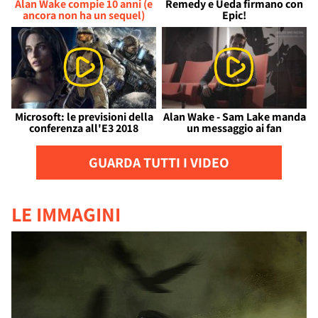
Alan Wake compie 10 anni (e
Remedy e Ueda firmano con
ancora non ha un sequel)
Epic!
Microsoft: le previsioni della
Alan Wake - Sam Lake manda
conferenza all'E3 2018
un messaggio ai fan
GUARDA TUTTI I VIDEO
LE IMMAGINI