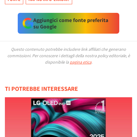
Aggiungici come fonte preferita
su Google
Questo contenuto potrebbe includere link affiliati che generano
commissioni.
Per conoscere i dettagli della nostra policy editoriale, è
disponibile la
pagina etica
.
TI POTREBBE INTERESSARE