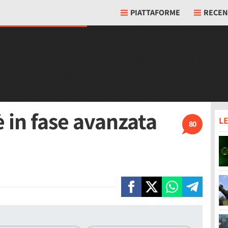
PIATTAFORME
RECEN
è in fase avanzata
LE
80