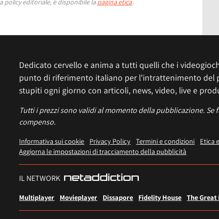
 policy editoriale, è disponibile la
pagina etica
.
Dedicato cervello e anima a tutti quelli che i videogiochi
punto di riferimento italiano per l'intrattenimento del 
stupiti ogni giorno con articoli, news, video, live e prod
Tutti i prezzi sono validi al momento della pubblicazione. Se 
compenso.
Informativa sui cookie
Privacy Policy
Termini e condizioni
Etica 
Aggiorna le impostazioni di tracciamento della pubblicità
IL NETWORK
Multiplayer
Movieplayer
Dissapore
Fidelity House
The Great