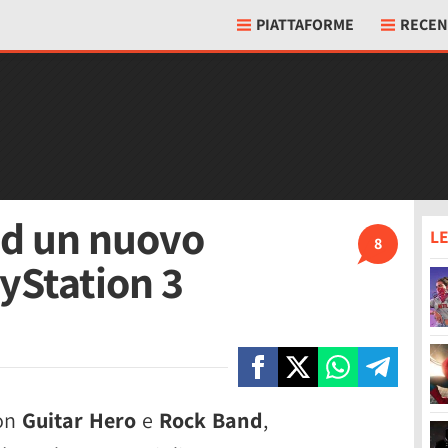
PIATTAFORME
RECEN
d un nuovo
LE
8
yStation 3
con
Guitar Hero
e
Rock Band
,