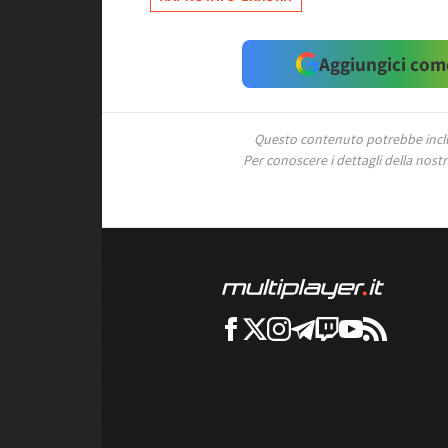
Aggiungici come
Questo contenuto potrebbe includ
Per conoscere i dettagli della nostra