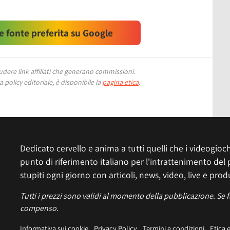
 fonte preferita su Google
ere link affiliati che generano commissioni.
 policy editoriale, è disponibile la
pagina etica
.
Dedicato cervello e anima a tutti quelli che i videogiochi
punto di riferimento italiano per l'intrattenimento del 
stupiti ogni giorno con articoli, news, video, live e prod
Tutti i prezzi sono validi al momento della pubblicazione. Se 
compenso.
Informativa sui cookie
Privacy Policy
Termini e condizioni
Etica 