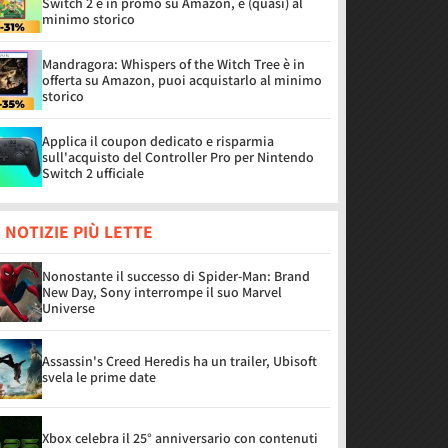
Switch 2 è in promo su Amazon, è (quasi) al
minimo storico
Mandragora: Whispers of the Witch Tree è in
offerta su Amazon, puoi acquistarlo al minimo
storico
Applica il coupon dedicato e risparmia
sull'acquisto del Controller Pro per Nintendo
Switch 2 ufficiale
 NOTIZIE PIÙ LETTE
Nonostante il successo di Spider-Man: Brand
New Day, Sony interrompe il suo Marvel
Universe
Assassin's Creed Heredis ha un trailer, Ubisoft
svela le prime date
Xbox celebra il 25° anniversario con contenuti