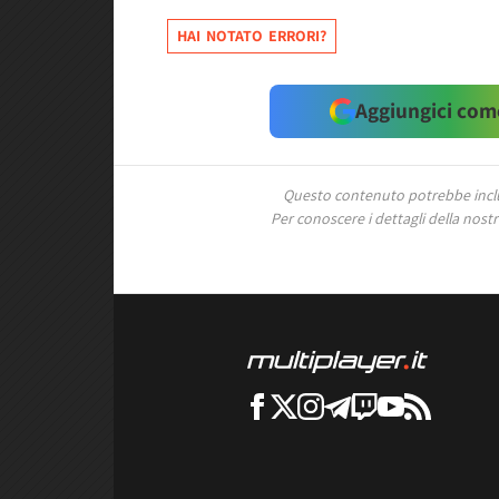
HAI NOTATO ERRORI?
Aggiungici come
Questo contenuto potrebbe includ
Per conoscere i dettagli della nostra