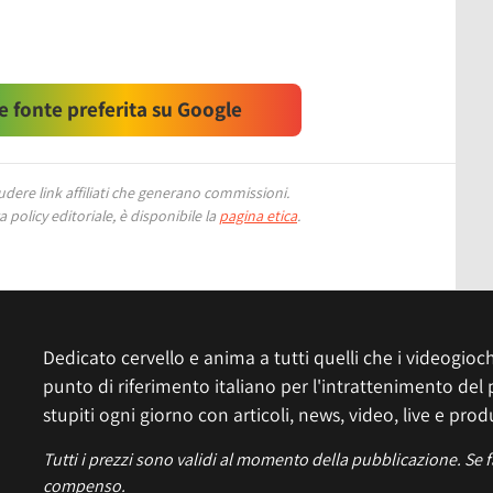
 fonte preferita su Google
ere link affiliati che generano commissioni.
 policy editoriale, è disponibile la
pagina etica
.
Dedicato cervello e anima a tutti quelli che i videogiochi
punto di riferimento italiano per l'intrattenimento del 
stupiti ogni giorno con articoli, news, video, live e prod
Tutti i prezzi sono validi al momento della pubblicazione. Se 
compenso.