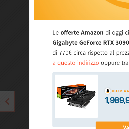
Le
offerte Amazon
di oggi c
Gigabyte GeForce RTX 3090
di 770€ circa rispetto al pre
a questo indirizzo
oppure tram