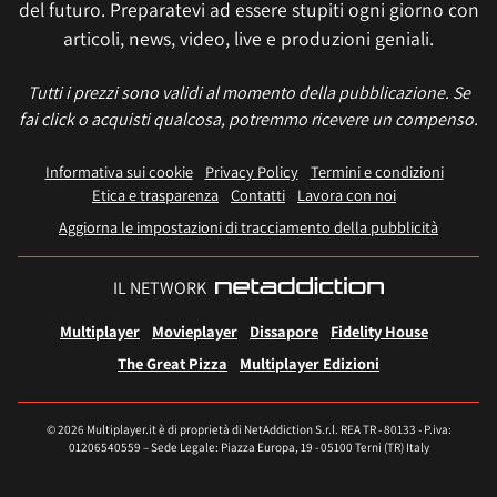
del futuro. Preparatevi ad essere stupiti ogni giorno con
articoli, news, video, live e produzioni geniali.
Tutti i prezzi sono validi al momento della pubblicazione. Se
fai click o acquisti qualcosa, potremmo ricevere un compenso.
Informativa sui cookie
Privacy Policy
Termini e condizioni
Etica e trasparenza
Contatti
Lavora con noi
Aggiorna le impostazioni di tracciamento della pubblicità
IL NETWORK
Multiplayer
Movieplayer
Dissapore
Fidelity House
The Great Pizza
Multiplayer Edizioni
© 2026 Multiplayer.it è di proprietà di NetAddiction S.r.l. REA TR - 80133 - P.iva:
01206540559 – Sede Legale: Piazza Europa, 19 - 05100 Terni (TR) Italy