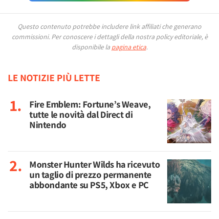
Questo contenuto potrebbe includere link affiliati che generano
commissioni.
Per conoscere i dettagli della nostra policy editoriale, è
disponibile la
pagina etica
.
LE NOTIZIE PIÙ LETTE
Fire Emblem: Fortune’s Weave,
tutte le novità dal Direct di
Nintendo
Monster Hunter Wilds ha ricevuto
un taglio di prezzo permanente
abbondante su PS5, Xbox e PC