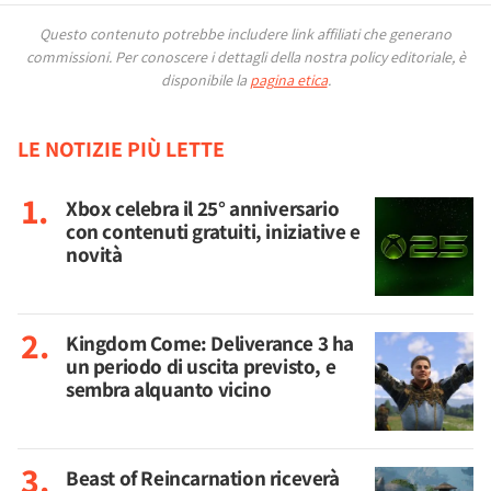
Questo contenuto potrebbe includere link affiliati che generano
commissioni.
Per conoscere i dettagli della nostra policy editoriale, è
disponibile la
pagina etica
.
LE NOTIZIE PIÙ LETTE
Xbox celebra il 25° anniversario
con contenuti gratuiti, iniziative e
novità
Kingdom Come: Deliverance 3 ha
un periodo di uscita previsto, e
sembra alquanto vicino
Beast of Reincarnation riceverà