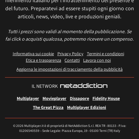
riferimento italiano per l'intrattenimento del presente e
del futuro. Preparatevi ad essere stupiti ogni giorno con
articoli, news, video, live e produzioni geniali.
Tutti i prezzi sono validi al momento della pubblicazione. Se
fai click o acquisti qualcosa, potremmo ricevere un compenso.
Informativa sui cookie
Privacy Policy
Termini e condizioni
Etica e trasparenza
Contatti
Lavora con noi
Aggiorna le impostazioni di tracciamento della pubblicità
IL NETWORK
Multiplayer
Movieplayer
Dissapore
Fidelity House
The Great Pizza
Multiplayer Edizioni
© 2026 Multiplayer.it è di proprietà di NetAddiction S.r.l. REA TR - 80133 - P.iva:
01206540559 – Sede Legale: Piazza Europa, 19 - 05100 Terni (TR) Italy