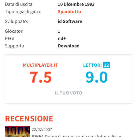
Data di uscita
10 Dicembre 1993
Tipologia di gioco
Sparatutto
Sviluppato:
id Software
Giocatori
1
PEGI
nd+
Supporto
Download
MULTIPLAYER.IT
LETTORI
12
7.5
9.0
IL TUO VOTO
RECENSIONE
22/02/2007
IDKFA Doom è un po’ come una fotografia in